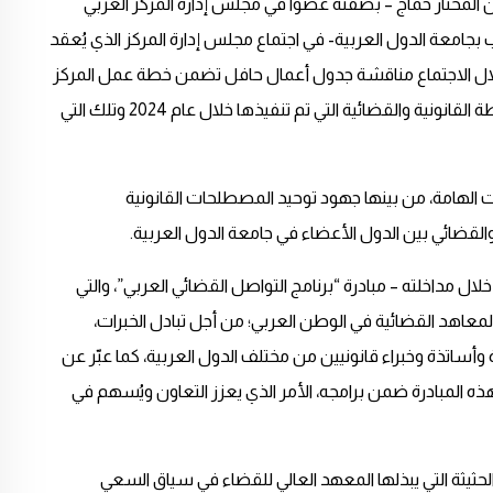
 المختار خماج – بصفته عضواً في مجلس إدارة المركز العربي
ب بجامعة الدول العربية- في اجتماع مجلس إدارة المركز الذي يُعقد
نية بيروت يومي 19 و20 مايو 2025، وقد تم خلال الاجتماع مناقشة جدول أعمال حافل تضمن خطة عمل المركز
للنصف الأول من العام الجاري، بالإضافة إلى استعراض للأنشطة القانونية والقضائية التي تم تنفيذها خلال عام 2024 وتلك التي
 الهامة، من بينها جهود توحيد المصطلحات القانونية
والقضائي بين الدول الأعضاء في جامعة الدول العربية.
ل مداخلته – مبادرة “برنامج التواصل القضائي العربي”، والتي
معاهد القضائية في الوطن العربي؛ من أجل تبادل الخبرات،
أساتذة وخبراء قانونيين من مختلف الدول العربية، كما عبّر عن
 هذه المبادرة ضمن برامجه، الأمر الذي يعزز التعاون ويُسهم في
الحثيثة التي يبذلها المعهد العالي للقضاء في سياق السعي