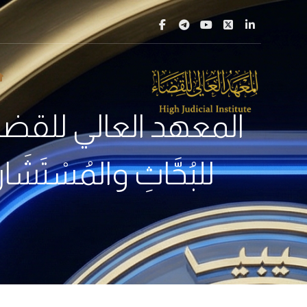
المعهد العالي للقضاء 
للبُحَّاثِ والمُسْتَ