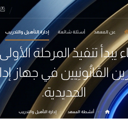
عن المعهد
أسئلة شائعة
إدارة التأهيل والتدريب
يبدأ تنفيذ المرحلة الأولى 
شَارين القَانُونِيين في جها
الحديدية.
أنشطة المعهد
إدارة التأهيل والتدريب