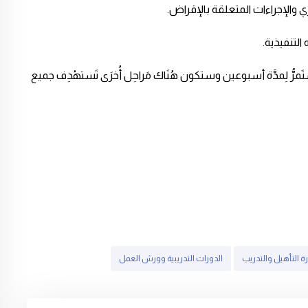
ي والإجراءات المتعلقة بالإقراض.
بي ستسْتَمرُّ لِمدَّة أسبوعين وستكون هُنَاك مَراحِل أُخرَى تَستهْدِف جميع
رة التأهيل والتدريب
الدورات التدريبية وورش العمل