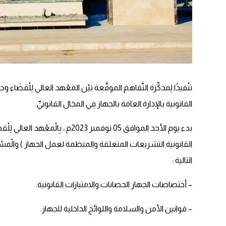
تنْفيذًا لِمذكِّرة التَّفاهم الموقَّعة بَيْن المعْهد العالي لِلْقضَا
القانونية بالإدارة العامة بالجهاز فِي المجَال القانونيِّ.
بدء يوم الأحد الموافق 05 نوفمبر 2023م
القانونية
التشريعات المتعلقة والمنظمة لعمل الجهاز ) والْمسْتهْ
التالية :
– أختصاصات الجهاز الحصانات والامتيازات القانونية.
– قوانين الأمن والسلامة واللوائح الداخلية للجهاز.