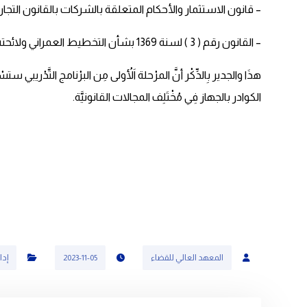
– قانون الاستثمار والأحكام المتعلقة بالشركات بالقانون التجار
– القانون رقم ( 3 ) لسنة 1369 بشأن التخطيط العمراني ولائحته التنفيذية.
هذَا والجدير بِالذِّكْر أنَّ المرْحلة اَلأُولى مِن البرْنامج التَّدْري
الكوادر بالجهاز فِي مُخْتَلِف المجالات القانونيَّة.
المعهد العالي للقضاء
2023-11-05
إدا