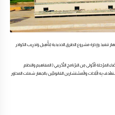
ء وجهاز تنفيذ وإدارة مشروع الطرق الحديدية لِتأْهِيل وَتدرِيب الكوادر
 ، بِالْمعْهد العالي لِلْقضَاء المرْحلة اَلأُولى مِن البرْنامج التَّدْريبي ( المفاهيم والنظم
دف بِه الْبُحاث والْمسْتشارين القانونيِّين بالجهاز شملت المحاور