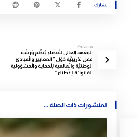
Previous
المعْهد العالي لِلْقضَاء يُنظِّم وَرشَة
عمل تدْريبيَّة حَوْل ” المعايير والْمبادئ
الوطنيَّة والْعالمية لِلْحماية والْمسْؤولية
القانونيَّة لِلْأطبَّاء ” .
المنشورات ذات الصلة ...