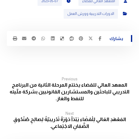
المعهد العالي للقضاء
2023-05-07
الدورات التدريبية وورش العمل
Previous
المعهد العالي للقضاء يختتم المرحلة الثانية من البرنامج
التدريبي للباحثين والمستشارين القانونيين بشركة ملّيته
للنفط والغاز.
Next
المَعْهَدِ العَالي لِلْقضَاء يَبْدَأ دَوْرَةً تَدْريبيّةً لِصالِحِ صُنْدُوقِ
الضَّمَانِ الاجْتِماعي.