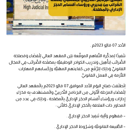
الأحد 07 مَايُو 2023م .
تنْفيذًا لِمذكِّرة التَّفاهم الموقَّعة بَيْن المعْهد العالي لِلْقضَاء وَمَصلحَة
الضَّرائب لِتأْهِيل وَتدرِيب الكوادر الوظيفيَّة بِمصْلَحة الضَّرائب فِي المجَال
القانونيِّ وَذلِك لِلرَّفْع مِن كفاءتهم المهْنيَّة وإكْسابهم المهارات
اللَّازمة فِي العمل القانونيِّ
اِنْطلَقتْ صَبَاح اليوْم الأحد الموافق 07 مَايُو 2023م بِالْمعْهد العالي
لِلْقضَاء المرْحلة اَلأُولى مِن البرْنامج التَّدْريبيِّ والْمسْتهْدف بِه مَدْرَاء
إِدارَات ورؤسَاء أَقسَام الحجْز الإداريِّ بِالْمصْلحة ، وَذلِك فِي عدد مِن
المحاور ذات العلاقة بِالْحَجْز الإداريِّ كالْآتي :
– مَفهُوم وَآلِية تَنفِيذ الحجْز الإداريِّ .
– الطَّبيعة القانونيَّة وَشرُوط الحجْز الإداريِّ .