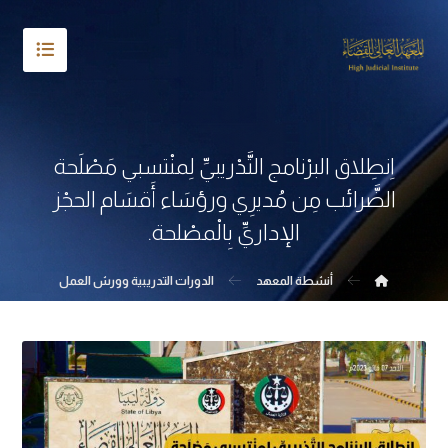
اِنطِلاق البرْنامج التَّدْريبيِّ لِمنْتسبي مَصْلَحة
الضَّرائب مِن مُديرِي ورؤسَاء أَقسَام الحجْز
الإداريِّ بِالْمصْلحة.
أنشطة المعهد
الدورات التدريبية وورش العمل