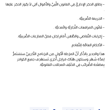
– نِطَاق الحجْز الإداريِّ فِي القانون اللِّيبيِّ والْأمْوال اَلتِي لََا يَجُوز الحجْز عليْهَا
.
– الجريمة الضَّريبيَّة .
– قَانُون المرافعات التِّجاريَّة والْمدنيَّة .
– إِجْراءات التَّقاضي والطَّعْن أَمَام لِجَان فضِّ المنازعات الضَّريبيَّة.
– الأحْكام العامَّة لِلتَّقادم.
هذَا والجدير بِالذِّكْر أنَّ المرْحلة اَلأُولى مِن البرْنامج التَّدْريبيِّ ستسْتَمرُّ
لِمدَّة شَهْر وستكون هُنَاك مَراحِل أُخرَى تَستهْدِف جميع الكوادر
بِمصْلَحة الضَّرائب فِي مُخْتَلِف المجالات القانونيَّة.