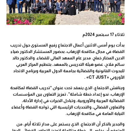
ثلاثاء 17 سبتمبر 2024م
بدأت يوم أمس الاثنين أعمال الاجتماع رفيع المستوى حول تدريب
القضاة في مجال مكافحة الإرهاب، بحضور المستشار الدكتور ضياء
الدين المختار خماج، مدير عام المعهد العالي للقضاء، والدكتور خالد
سالم فلاح، عضو هيئة التدريس بالمعهد، بتنظيم المركز العربي
للبحوث القانونية والقضائية بجامعة الدول العربية وبرنامج الاتحاد
الأوروبي «CT JUST» .
ويناقش الاجتماع، الذي ينعقد تحت عنوان “تدريب القضاة لمكافحة
الإرهاب: نحو إعداد خطة شاملة”، تعزيز التعاون بين المؤسسات
القضائية العربية والأوروبية، وتبادل الخبرات في إدارة الأدلة،
والتعاون القضائي، والتحديات الرئيسية التي تواجه القضاة وأعضاء
النيابة العامة في مكافحة الإرهاب.
والجدير بالذكر أن الاجتماع، الذي يستمر على مدار ثلاثة أيام، من
المتوقع أن يخلص إلى خطة متكاملة لتعزيز التعاون القضائي الدولي،