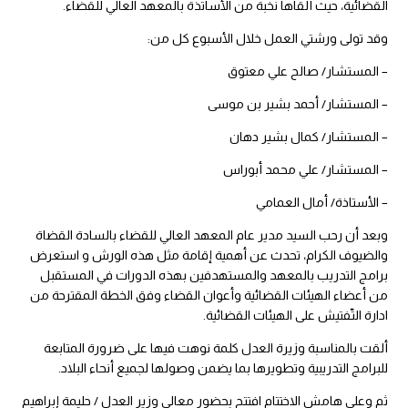
القضائية، حيث ألقاها نخبة من الأساتذة بالمعهد العالي للقضاء.
وقد تولى ورشتي العمل خلال الأسبوع كل من:
– المستشار/ صالح علي معتوق
– المستشار/ أحمد بشير بن موسى
– المستشار/ كمال بشير دهان
– المستشار/ علي محمد أبوراس
– الأستاذة/ أمال العمامي
وبعد أن رحب السيد مدير عام المعهد العالي للقضاء بالسادة القضاة
والضيوف الكرام، تحدث عن أهمية إقامة مثل هذه الورش و استعرض
برامج التدريب بالمعهد والمستهدفين بهذه الدورات في المستقبل
من أعضاء الهيئات القضائية وأعوان القضاء وفق الخطة المقترحة من
ادارة التّفتيش على الهيئات القضائية.
ألقت بالمناسبة وزيرة العدل كلمة نوهت فيها على ضرورة المتابعة
للبرامج التدريبية وتطويرها بما يضمن وصولها لجميع أنحاء البلاد.
ثم وعلى هامش الاختتام افتتح بحضور معالي وزير العدل / حليمة إبراهيم