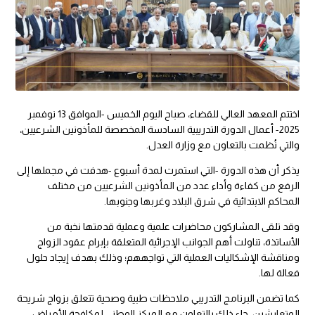
اختتم المعهد العالي للقضاء، صباح اليوم الخميس -الموافق 13 نوفمبر
2025- أعمال الدورة التدريبية السادسة المخصصة للمأذونين الشرعيين،
والتي نُظمت بالتعاون مع وزارة العدل.
يذكر أن هذه الدورة -التي استمرت لمدة أسبوع -هدفت في مجملها إلى
الرفع من كفاءة وأداء عدد من المأذونين الشرعيين من مختلف
المحاكم الابتدائية في شرق البلاد وغربها وجنوبها.
وقد تلقى المشاركون محاضرات علمية وعملية قدمتها نخبة من
الأساتذة، تناولت أهم الجوانب الإجرائية المتعلقة بإبرام عقود الزواج
ومناقشة الإشكاليات العملية التي تواجههم؛ وذلك بهدف إيجاد حلول
فعالة لها.
كما تضمن البرنامج التدريبي ملاحظات طبية وصحية تتعلق بزواج شريحة
المتعايشين، جاء ذلك بالتعاون مع المركز الوطني لمكافحة الأمراض،